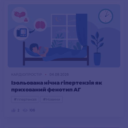
КАРДІОПРОСТІР
04.08.2026
Ізольована нічна гіпертензія як
прихований фенотип АГ
#гіпертензія
#Новини
2
106