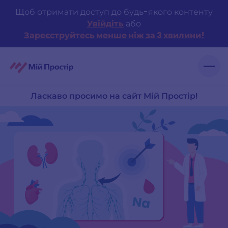
Skip
Щоб отримати доступ до будь-якого контенту
to
Увійдіть
або
content
Зареєструйтесь менше ніж за 3 хвилини!
Ласкаво просимо на сайт Мій Простір!