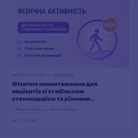
КАРДІОПРОСТІР
03.08.2026
Фізичне навантаження для
пацієнтів зі стабільною
стенокардією та різними
функціональними класами
#Рекомендації
#стенокардія
1
34