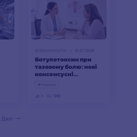
6
ФЛЕБОПРОСТІР
10.07.2026
Ботулотоксин при
тазовому болю: нові
консенсусні
рекомендації
#Новини
1
1261
Далі