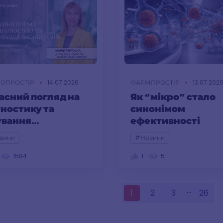
ІОПРОСТІР
14.07.2026
ФАРМПРОСТІР
13.07.202
асний погляд на
Як “мікро” стало
гностику та
синонімом
ування
ефективності
ліпідемій: що
вини
#Новини
нилося у 2025–
6 роках?
1584
1
5
...
1
2
3
26