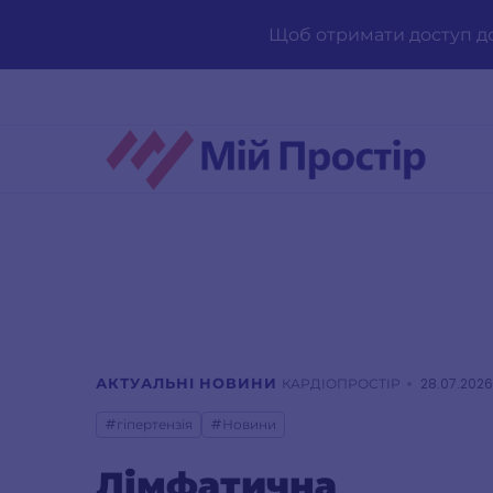
Skip
to
Щоб отримати доступ д
content
АКТУАЛЬНІ НОВИНИ
КАРДІОПРОСТІР
28.07.2026
#гіпертензія
#Новини
Лімфатична 