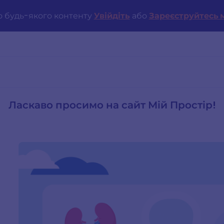
о будь-якого контенту
Увійдіть
або
Зареєструйтесь м
Ласкаво просимо на сайт Мій Простір!