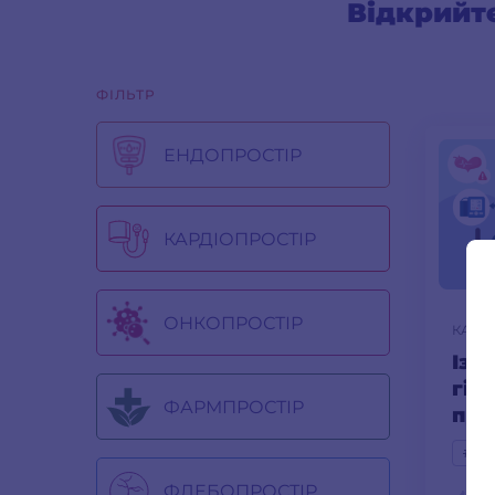
Відкрийте
ФІЛЬТР
ЕНДОПРОСТІР
КАРДІОПРОСТІР
ОНКОПРОСТІР
КАРД
Ізо
гіп
ФАРМПРОСТІР
при
АГ
#гіп
ФЛЕБОПРОСТІР