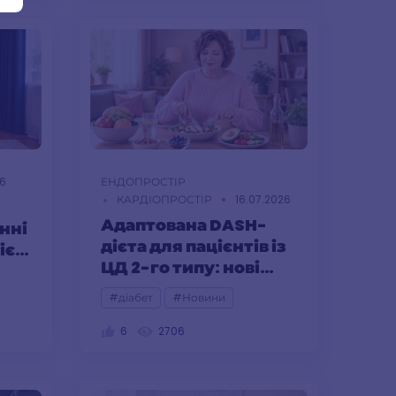
26
ЕНДОПРОСТІР
КАРДІОПРОСТІР
16.07.2026
Адаптована DASH-
нні
дієта для пацієнтів із
гією
ЦД 2-го типу: нові
дані
#діабет
#Новини
6
2706