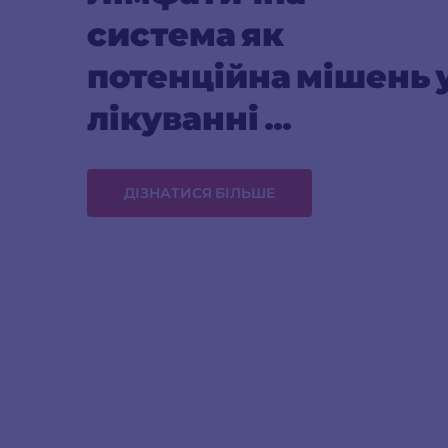
система як 
потенційна мішень у
лікуванні 
гіпертензії
ДІЗНАТИСЯ БІЛЬШЕ