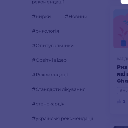
рекомендації
#нирки
#Новини
#онкологія
#Опитувальники
КАРД
#Освітні відео
Риз
які
#Рекомендації
Cha
дос
#Стандарти лікування
#Но
2
#стенокардія
#українські рекомендації