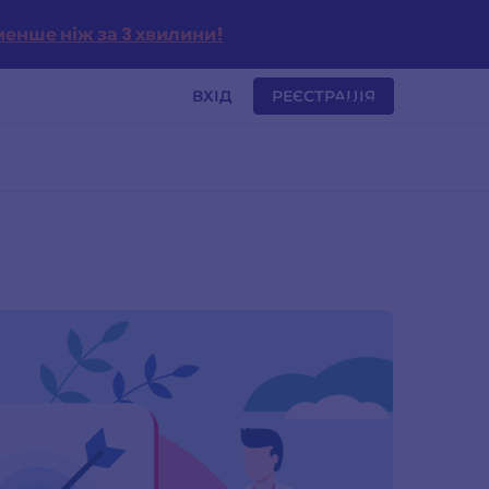
енше ніж за 3 хвилини!
ВХІД
РЕЄСТРАЦІЯ
MENU