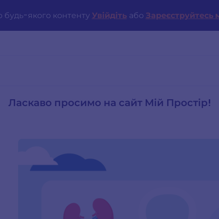
о будь-якого контенту
Увійдіть
або
Зареєструйтесь м
Ласкаво просимо на сайт Мій Простір!