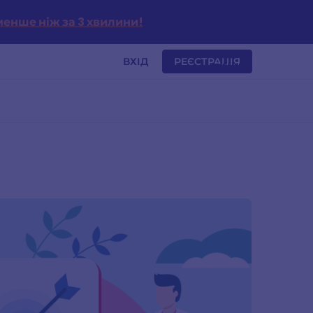
енше ніж за 3 хвилини!
ВХІД
РЕЄСТРАЦІЯ
MENU