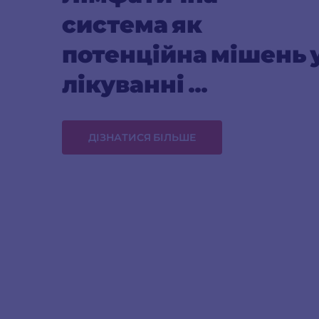
система як 
потенційна мішень у
лікуванні 
гіпертензії
ДІЗНАТИСЯ БІЛЬШЕ