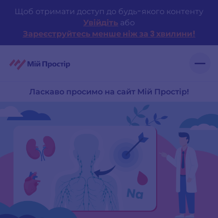
Skip
Щоб отримати доступ до будь-якого контенту
to
Увійдіть
або
content
Зареєструйтесь менше ніж за 3 хвилини!
Ласкаво просимо на сайт Мій Простір!