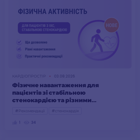
КАРДІОПРОСТІР
03.08.2026
Фізичне навантаження для
пацієнтів зі стабільною
стенокардією та різними
функціональними класами
#Рекомендації
#стенокардія
1
34