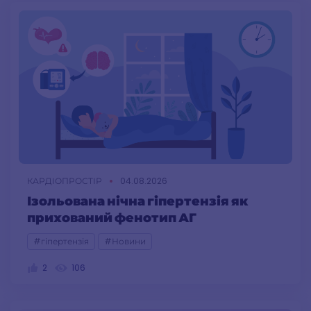
КАРДІОПРОСТІР
04.08.2026
Ізольована нічна гіпертензія як
прихований фенотип АГ
#гіпертензія
#Новини
2
106