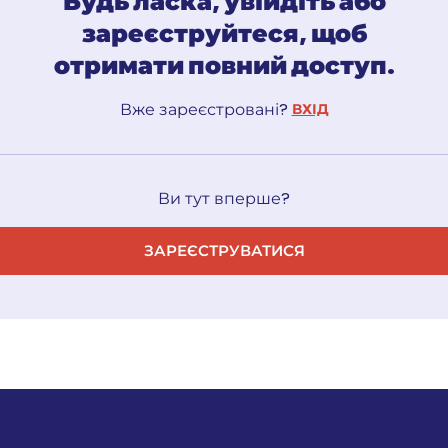
Будь ласка, увійдіть або
ЗАРЕЄСТРУВАТИСЬ
зареєструйтеся, щоб
отримати повний доступ.
Вже зареєстровані?
ВХІД
Ви тут вперше?
ЗАРЕЄСТРУВАТИСЯ