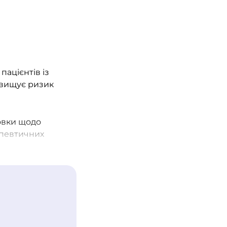
но
пацієнтів із
двищує ризик
новки щодо
апевтичних