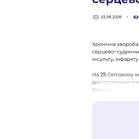
02.06.2026
В
Хронічна хвороба 
серцево-судинни
інсульту, інфаркту
На 25 Світовому 
діагностичних по
підходів.