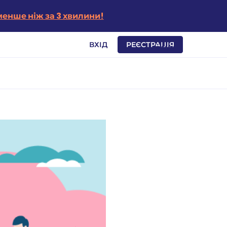
енше ніж за 3 хвилини!
ВХІД
РЕЄСТРАЦІЯ
MENU