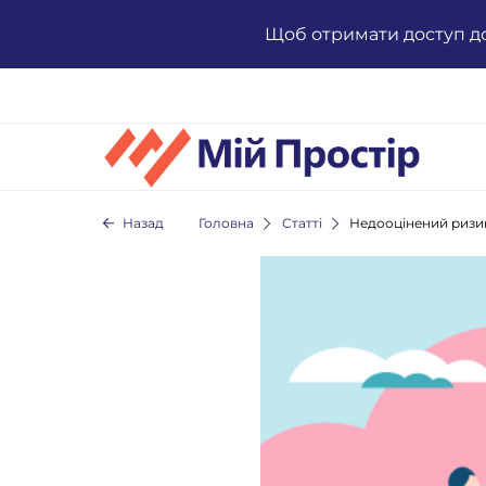
Skip
to
Щоб отримати доступ д
content
Назад
Головна
Статті
Недооцінений ризик