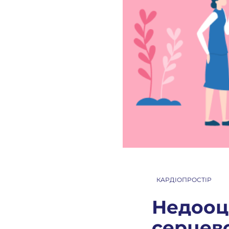
КАРДІОПРОСТІР
Недооц
Введ
серцев