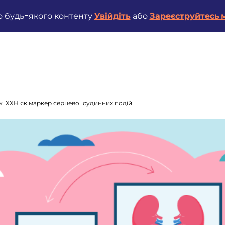
о будь-якого контенту
Увійдіть
або
Зареєструйтесь м
: ХХН як маркер серцево-судинних подій