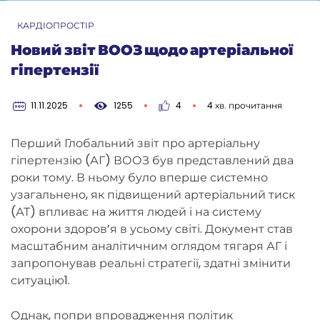
КАРДІОПРОСТІР
Новий звіт ВООЗ щодо артеріальної
гіпертензії
11.11.2025
1255
4
4 хв. прочитання
Перший Глобальний звіт про артеріальну
гіпертензію (АГ) ВООЗ був представлений два
роки тому. В ньому було вперше системно
узагальнено, як підвищений артеріальний тиск
(АТ) впливає на життя людей і на систему
охорони здоров’я в усьому світі. Документ став
масштабним аналітичним оглядом тягаря АГ і
запропонував реальні стратегії, здатні змінити
Забули пароль?
ситуацію1.
Введіть свою електронну адресу, і ми
Однак, попри впровадження політик