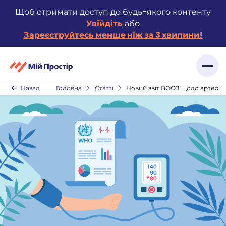
Skip
Щоб отримати доступ до будь-якого контенту
to
Увійдіть
або
content
Зареєструйтесь менше ніж за 3 хвилини!
Назад
Головна
Статті
Новий звіт ВООЗ щодо артеріаль